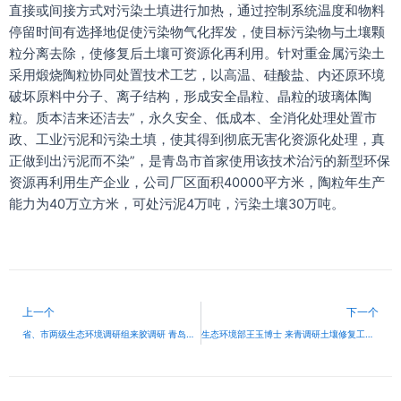
直接或间接方式对污染土填进行加热，通过控制系统温度和物料
停留时间有选择地促使污染物气化挥发，使目标污染物与土壤颗
粒分离去除，使修复后土壤可资源化再利用。针对重金属污染土
采用煅烧陶粒协同处置技术工艺，以高温、硅酸盐、内还原环境
破坏原料中分子、离子结构，形成安全晶粒、晶粒的玻璃体陶
粒。质本洁来还洁去”，永久安全、低成本、全消化处理处置市
政、工业污泥和污染土填，使其得到彻底无害化资源化处理，真
正做到出污泥而不染”，是青岛市首家使用该技术治污的新型环保
资源再利用生产企业，公司厂区面积40000平方米，陶粒年生产
能力为40万立方米，可处污泥4万吨，污染土壤30万吨。
Prev
上一个
下一个
省、市两级生态环境调研组来胶调研 青岛市土壤污染防治先行区建设相关项目
生态环境部王玉博士 来青调研土壤修复工厂建设情况