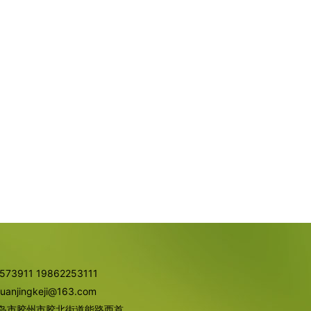
73911 19862253111
njingkeji@163.com
岛市胶州市胶北街道能路西首