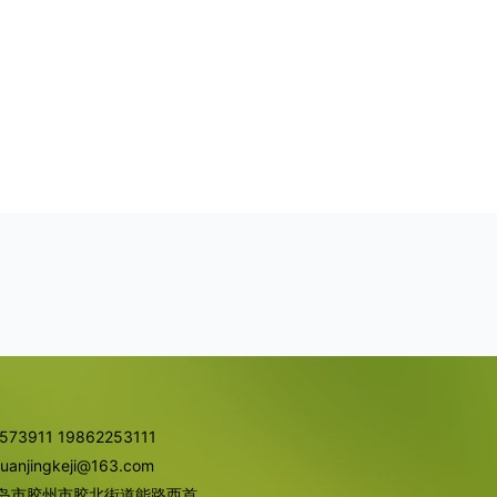
73911 19862253111
njingkeji@163.com
岛市胶州市胶北街道能路西首