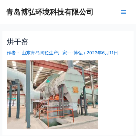
跳
Post
Main
青岛博弘环境科技有限公司
至
navigation
Men
内
容
烘干窑
作者：
山东青岛陶粒生产厂家---博弘
/
2023年6月11日