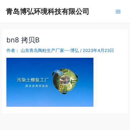
跳
Main
青岛博弘环境科技有限公司
至
Men
内
容
bn8 拷贝B
作者：
山东青岛陶粒生产厂家---博弘
/
2023年4月23日