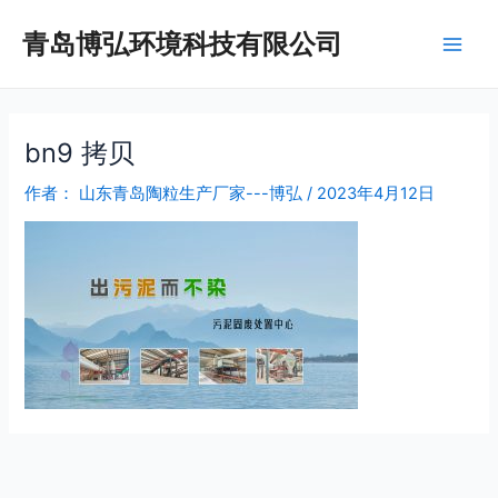
跳
Main
青岛博弘环境科技有限公司
至
Men
内
容
bn9 拷贝
作者：
山东青岛陶粒生产厂家---博弘
/
2023年4月12日