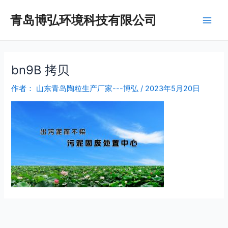
跳
Main
青岛博弘环境科技有限公司
至
Men
内
容
bn9B 拷贝
作者：
山东青岛陶粒生产厂家---博弘
/
2023年5月20日