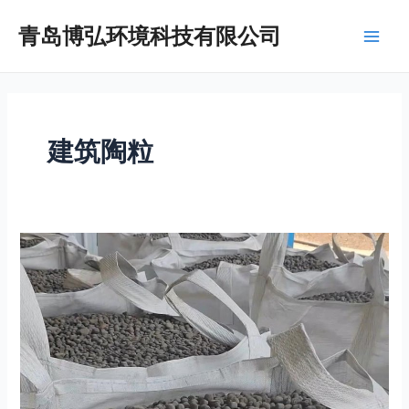
跳
Main
青岛博弘环境科技有限公司
至
Men
内
容
建筑陶粒
建
筑
陶
粒：
构
筑
轻
盈