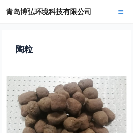
跳
Main
青岛博弘环境科技有限公司
至
Men
内
容
陶粒
山
东
青
岛
陶
粒
生
产