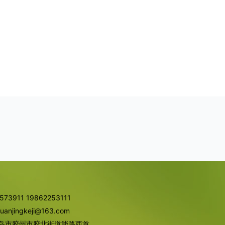
73911 19862253111
njingkeji@163.com
岛市胶州市胶北街道能路西首